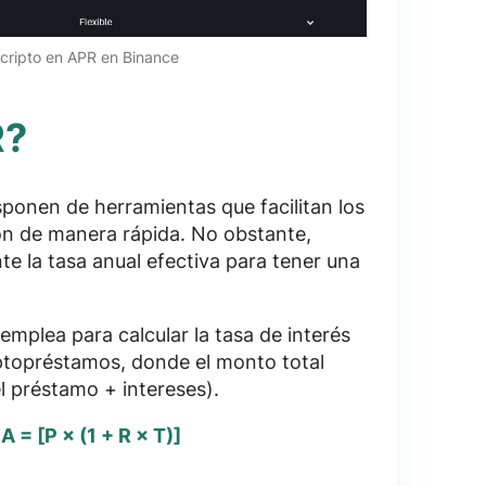
s cripto en APR en Binance
R?
sponen de herramientas que facilitan los
ión de manera rápida. No obstante,
 la tasa anual efectiva para tener una
emplea para calcular la tasa de interés
riptopréstamos, donde el monto total
l préstamo + intereses).
:
A = [P × (1 + R × T)]