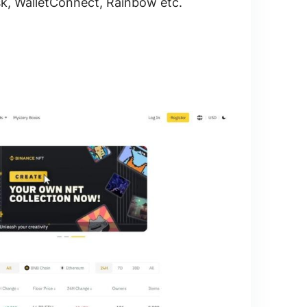
, WalletConnect, Rainbow etc.