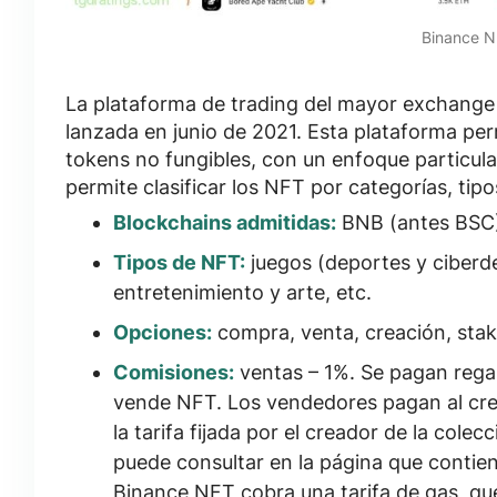
Binance 
La plataforma de trading del mayor exchang
lanzada en junio de 2021. Esta plataforma pe
tokens no fungibles, con un enfoque particula
permite clasificar los NFT por
categorías, tipo
Blockchains admitidas:
BNB (antes BSC)
Tipos de NFT:
juegos (deportes y ciberde
entretenimiento y arte, etc.
Opciones:
compra, venta, creación, stak
Comisiones:
ventas –
1%
. Se pagan rega
vende NFT. Los vendedores pagan al cr
la tarifa fijada por el creador de la colec
puede consultar en la página que contie
Binance NFT cobra una tarifa de gas, qu