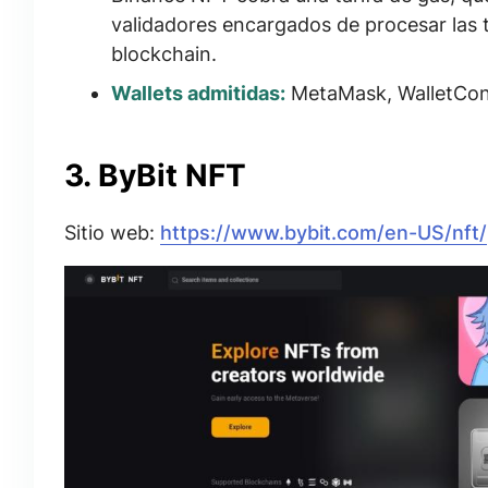
validadores encargados de procesar las 
blockchain
.
Wallets admitidas:
MetaMask, WalletConne
3. ByBit NFT
Sitio web:
https://www.bybit.com/en-US/nft/