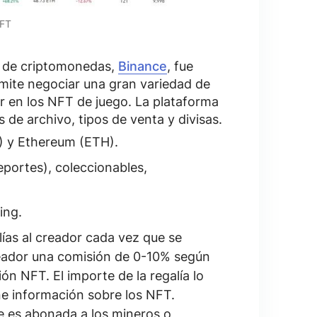
NFT
e de criptomonedas,
Binance
, fue
rmite negociar una gran variedad de
r en los NFT de juego. La plataforma
s de archivo, tipos de venta y divisas
.
 y Ethereum (ETH).
portes), coleccionables,
ing.
lías al creador cada vez que se
eador una comisión de
0-10%
según
ción NFT. El importe de la regalía lo
ne información sobre los NFT.
e es abonada a los mineros o